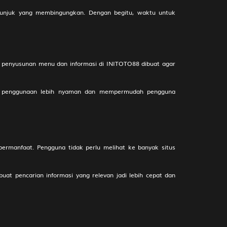
asamuka
2D
48 (46-00-79-
unjuk yang membingungkan. Dengan begitu, waktu untuk
50)
atot Kaca
2D
57 (74-08-47-
58)
, penyusunan menu dan informasi di INITOTO88 dibuat agar
2D
58 (67-07-94-
57)
an penggunaan lebih nyaman dan mempermudah pengguna
 Api - Abilawa
2D
67 (58-38-23-
88)
2D
71 (72-43-45-
93)
 bermanfaat. Pengguna tidak perlu melihat ke banyak situs
2D
80 (73-49-48-
99)
t pencarian informasi yang relevan jadi lebih cepat dan
2D
81 (76-44-49-
94)
2D
83 (59-36-26-
86)