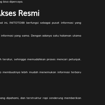
2D
39 (44-55-77-
g bisa dipercaya.
05)
Akses Resmi
2D
41 (49-56-76-
06)
l ini, INITOTO88 berfungsi sebagai pusat informasi yang
akta
2D
42 (45-97-72-
47)
 informasi yang sama. Dengan adanya satu halaman utama
2D
43 (40-71-41-
21)
2D
44 (39-81-86-
ih teratur, sehingga memudahkan proses mencari petunjuk.
31)
2D
45 (42-51-75-
ama membuatnya lebih mudah menemukan informasi terbaru
01)
ang Wenang
2D
46 (48-64-73-
14)
Untari
2D
38 (37-67-84-
pang dipahami, dan terstruktur rapi cenderung memberikan
17)