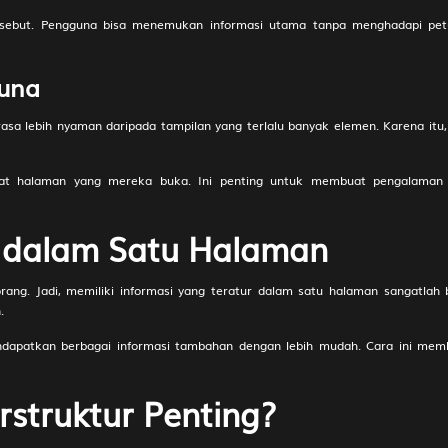
Si Ceroboh - Landak - Main Catur - Garuk - Gedung Bioskop - D
sebut. Pengguna bisa menemukan informasi utama tanpa menghadapi pet
Anak Sakti - Ulat Sutera - Layang-Layang - Sepatu - Ranjang - G
una
sa lebih nyaman daripada tampilan yang terlalu banyak elemen. Karena itu
Penari - Cumi-Cumi - Main Kelereng - Rumah - Sekolahan - Selir
gat halaman yang mereka buka. Ini penting untuk membuat pengalam
Penjual Daging - Burung Onta - Engrang,Egrang - Sendok - Korek
 dalam Satu Halaman
Pemburu - Macan Tutul - Lempar Karet - Sumur - Baju - Pandu
rang. Jadi, memiliki informasi yang teratur dalam satu halaman sangatlah
Kepala Desa - Bajing - Apollo,Apolo - Potlot - Ceret - Semar
.
apatkan berbagai informasi tambahan dengan lebih mudah. Cara ini membua
Penipu - Kancil - Damdaman - Hidung - Cangkir - Aswatama
struktur Penting?
Ibu Suri - Ikan Layur - Dadu - Kumis - Pipa - Dewi Kunti