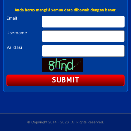
Anda harus mengisi semua data dibawah dengan benar.
Email
Username
Validasi
© Copyright 2014 - 2026
. All Rights Reserved.